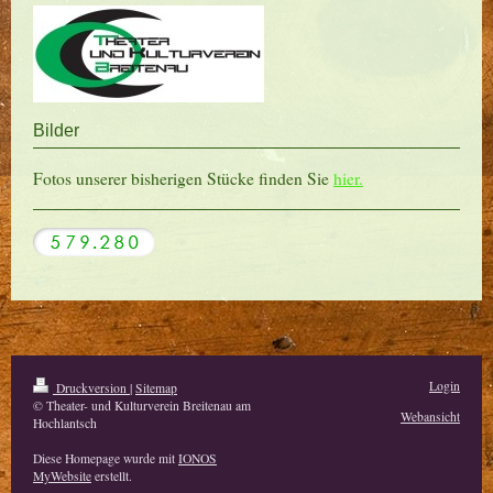
Bilder
Fotos unserer bisherigen Stücke finden Sie
hier.
Login
Druckversion
|
Sitemap
© Theater- und Kulturverein Breitenau am
Webansicht
Hochlantsch
Diese Homepage wurde mit
IONOS
MyWebsite
erstellt.