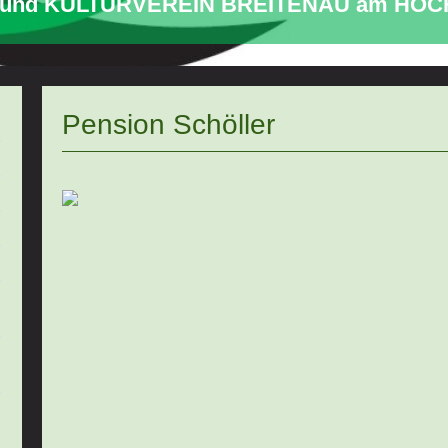
 und KULTURVEREIN BREITENAU am HO
Pension Schöller